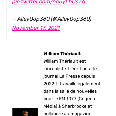
pic.twitter.com/ncuyLbOsZ6
— AlleyOop360 (@AlleyOop360)
November 17, 2021
William Thériault
William Thériault est
journaliste. Il écrit pour le
journal La Presse depuis
2022. Il travaille également
dans la salle de nouvelles
pour le FM 107.7 (Cogeco
Média) à Sherbrooke et
collabore au magazine