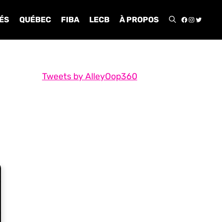
FACEBOO
INSTA
TWIT
ÉS
QUÉBEC
FIBA
LECB
À PROPOS
Tweets by AlleyOop360