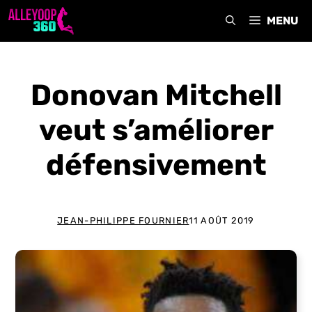
Aller
MENU
au
contenu
Donovan Mitchell
veut s’améliorer
défensivement
JEAN-PHILIPPE FOURNIER
11 AOÛT 2019