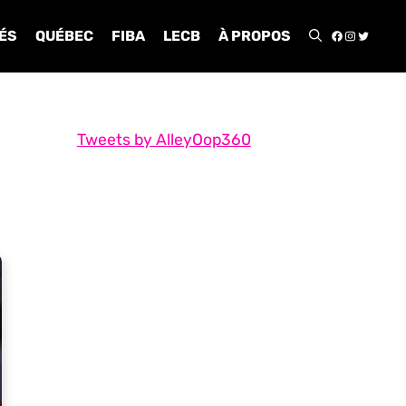
FACEBOO
INSTA
TWIT
ÉS
QUÉBEC
FIBA
LECB
À PROPOS
Tweets by AlleyOop360