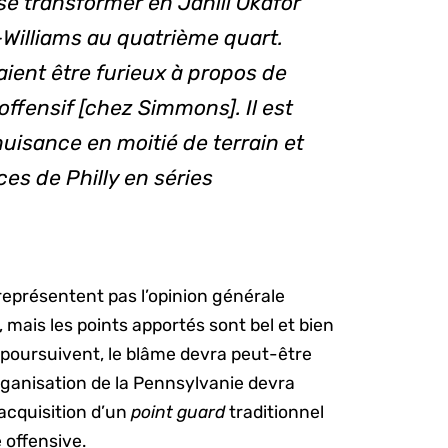
se transformer en Jahlil Okafor
Williams au quatrième quart.
aient être furieux à propos de
ffensif [chez Simmons]. Il est
nuisance en moitié de terrain et
nces de
Philly
en séries
eprésentent pas l’opinion générale
 mais les points apportés sont bel et bien
se poursuivent, le blâme devra peut-être
organisation de la Pennsylvanie devra
acquisition d’un
point guard
traditionnel
 offensive.