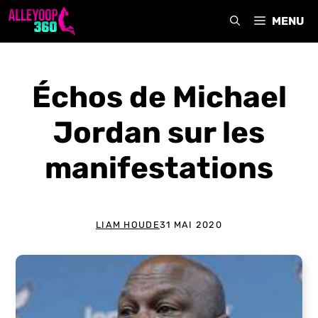
Aller
MENU
au
contenu
Échos de Michael
Jordan sur les
manifestations
LIAM HOUDE
31 MAI 2020