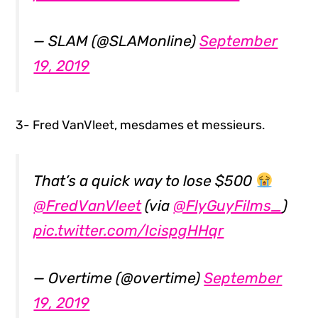
— SLAM (@SLAMonline)
September
19, 2019
3- Fred VanVleet, mesdames et messieurs.
That’s a quick way to lose $500
@FredVanVleet
(via
@FlyGuyFilms_
)
pic.twitter.com/IcispgHHqr
— Overtime (@overtime)
September
19, 2019