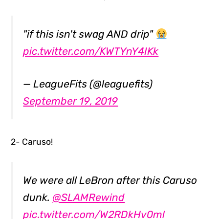
"if this isn't swag AND drip"
pic.twitter.com/KWTYnY4IKk
— LeagueFits (@leaguefits)
September 19, 2019
2- Caruso!
We were all LeBron after this Caruso
dunk.
@SLAMRewind
pic.twitter.com/W2RDkHv0ml