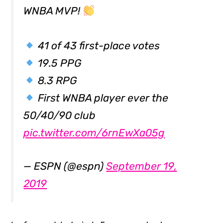
WNBA MVP!
41 of 43 first-place votes
19.5 PPG
8.3 RPG
First WNBA player ever the
50/40/90 club
pic.twitter.com/6rnEwXa05g
— ESPN (@espn)
September 19,
2019