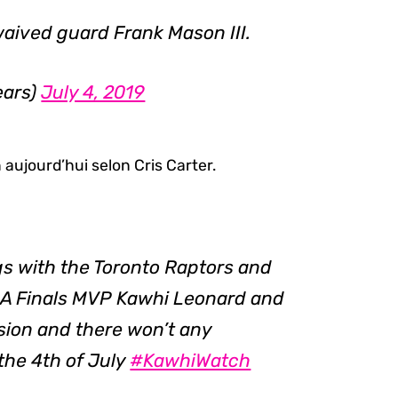
aived guard Frank Mason III.
ears)
July 4, 2019
aujourd’hui selon Cris Carter.
gs with the Toronto Raptors and
BA Finals MVP Kawhi Leonard and
sion and there won’t any
he 4th of July
#KawhiWatch