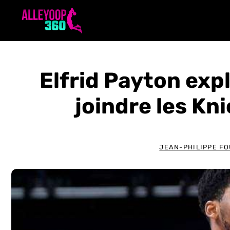
Aller
au
contenu
Elfrid Payton exp
joindre les Kn
JEAN-PHILIPPE FO