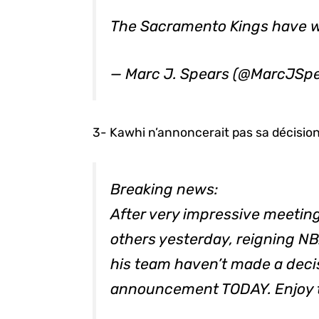
The Sacramento Kings have w
— Marc J. Spears (@MarcJSp
3- Kawhi n’annoncerait pas sa décision 
Breaking news:
After very impressive meetin
others yesterday, reigning N
his team haven’t made a deci
announcement TODAY. Enjoy t