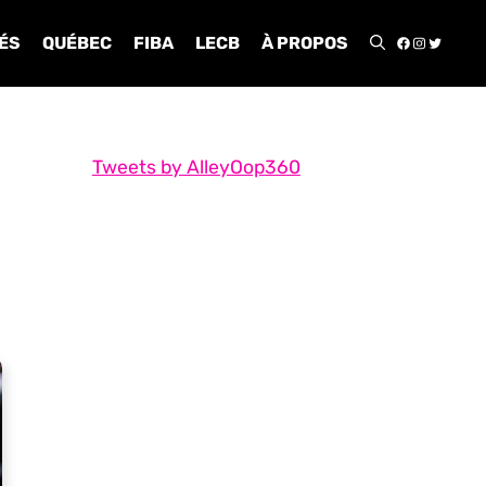
FACEBOO
INSTA
TWIT
ÉS
QUÉBEC
FIBA
LECB
À PROPOS
Tweets by AlleyOop360