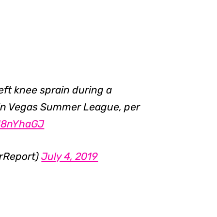
left knee sprain during a
y in Vegas Summer League, per
u18nYhaGJ
rReport)
July 4, 2019