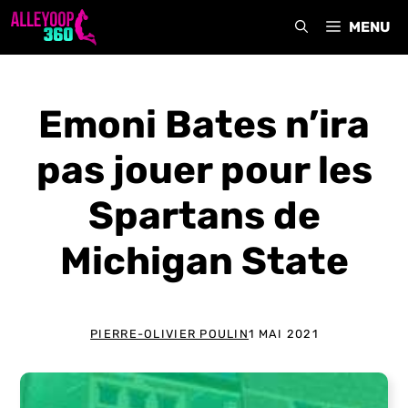
Aller
MENU
au
contenu
Emoni Bates n’ira
pas jouer pour les
Spartans de
Michigan State
PIERRE-OLIVIER POULIN
1 MAI 2021