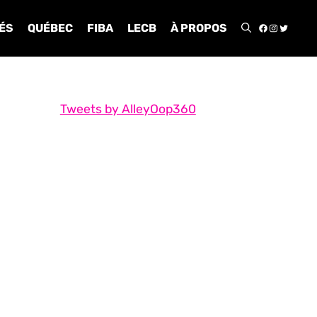
FACEBOO
INSTA
TWIT
ÉS
QUÉBEC
FIBA
LECB
À PROPOS
Tweets by AlleyOop360