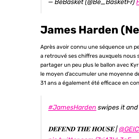
— BeBasket (@Be_BasketFr)
James Harden (Net
Après avoir connu une séquence un peu
a retrouvé ses chiffres auxquels nous s
partager un peu plus le ballon avec Kyr
le moyen d’accumuler une moyenne de 2
31 ans a également été efficace en con
#JamesHarden
swipes it and
𝐃𝐄𝐅𝐄𝐍𝐃 𝐓𝐇𝐄 𝐇𝐎𝐔𝐒𝐄 |
@GEI