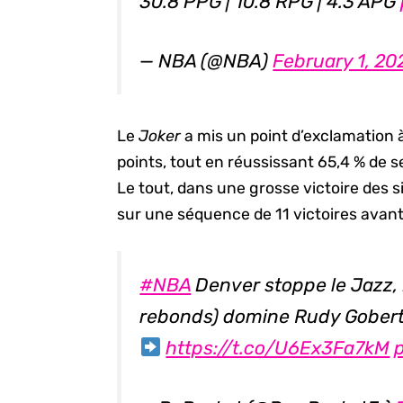
30.8 PPG | 10.8 RPG | 4.3 APG
— NBA (@NBA)
February 1, 20
Le
Joker
a mis un point d’exclamation 
points, tout en réussissant 65,4 % de ses
Le tout, dans une grosse victoire des si
sur une séquence de 11 victoires avant
#NBA
Denver stoppe le Jazz, N
rebonds) domine Rudy Gobert 
https://t.co/U6Ex3Fa7kM