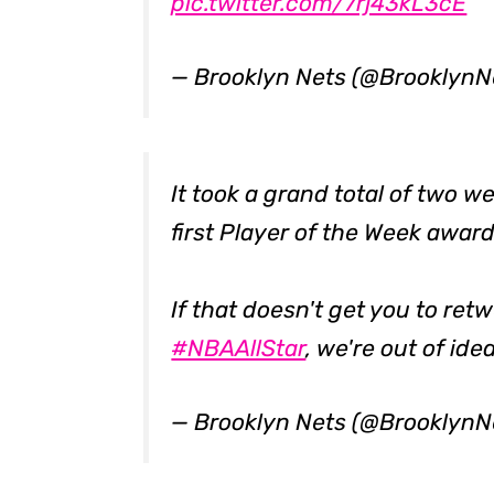
pic.twitter.com/7rj43kL3cE
— Brooklyn Nets (@BrooklynN
It took a grand total of two w
first Player of the Week award
If that doesn't get you to ret
#NBAAllStar
, we're out of ide
— Brooklyn Nets (@BrooklynN