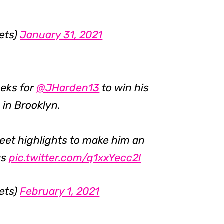
ets)
January 31, 2021
eeks for
@JHarden13
to win his
 in Brooklyn.
weet highlights to make him an
as
pic.twitter.com/q1xxYecc2l
ets)
February 1, 2021