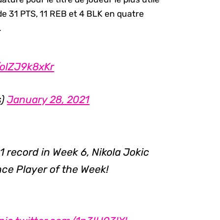
de 31 PTS, 11 REB et 4 BLK en quatre
.
/olZJ9k8xKr
s)
January 28, 2021
1 record in Week 6, Nikola Jokic
e Player of the Week!