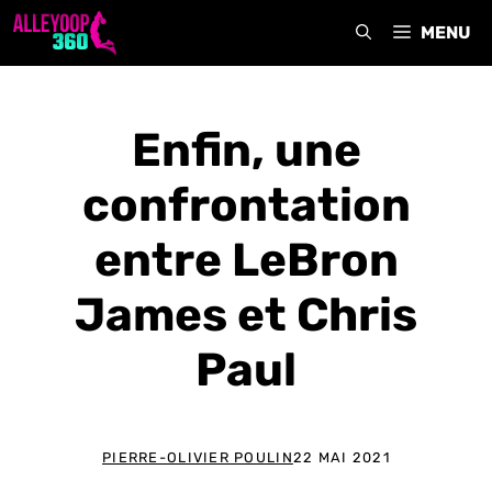
Aller
MENU
au
contenu
Enfin, une
confrontation
entre LeBron
James et Chris
Paul
PIERRE-OLIVIER POULIN
22 MAI 2021