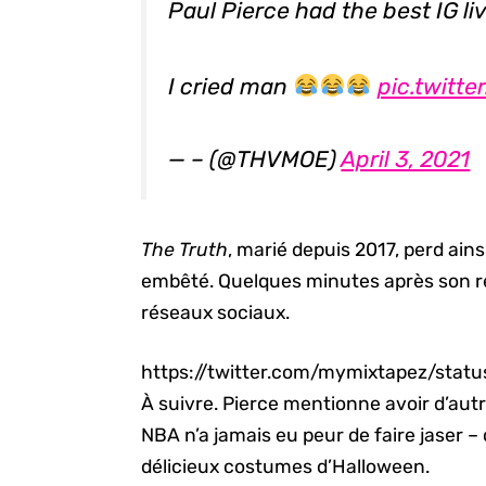
Paul Pierce had the best IG li
I cried man
pic.twit
— – (@THVMOE)
April 3, 2021
The Truth
, marié depuis 2017, perd ains
embêté. Quelques minutes après son renvo
réseaux sociaux.
https://twitter.com/mymixtapez/sta
À suivre. Pierce mentionne avoir d’autre
NBA n’a jamais eu peur de faire jaser –
délicieux costumes d’Halloween.