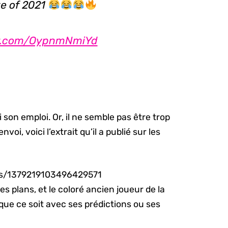
ve of 2021
ter.com/OypnmNmiYd
i son emploi. Or, il ne semble pas être trop
i, voici l’extrait qu’il a publié sur les
tus/1379219103496429571
s plans, et le coloré ancien joueur de la
 que ce soit avec ses prédictions ou ses