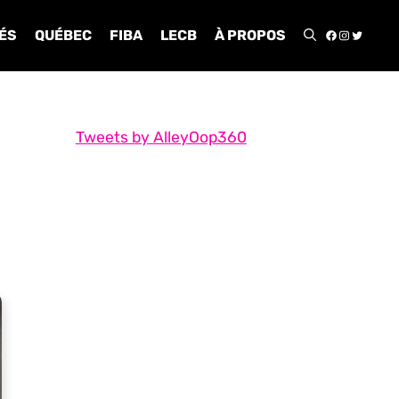
FACEBOO
INSTA
TWIT
ÉS
QUÉBEC
FIBA
LECB
À PROPOS
Tweets by AlleyOop360