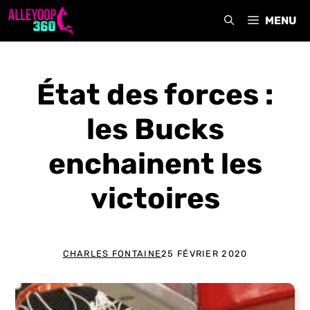
Aller
MENU
au
contenu
État des forces :
les Bucks
enchainent les
victoires
CHARLES FONTAINE
25 FÉVRIER 2020