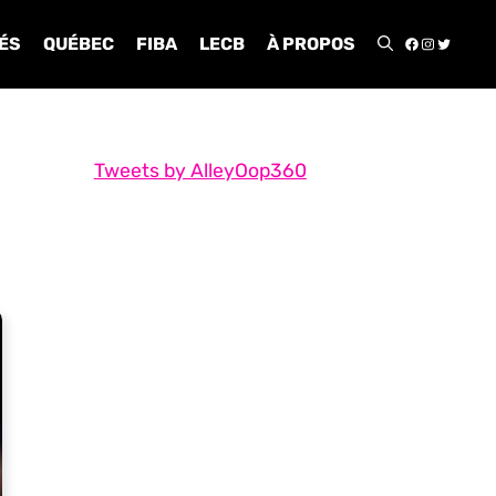
FACEBOO
INSTA
TWIT
ÉS
QUÉBEC
FIBA
LECB
À PROPOS
Tweets by AlleyOop360