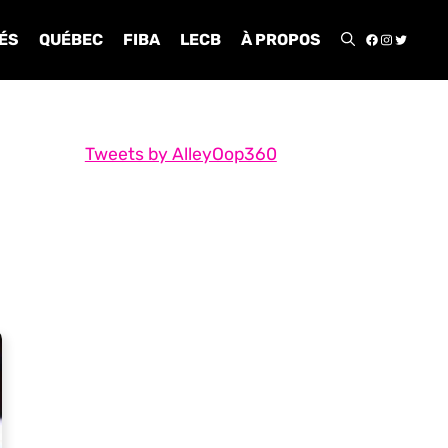
FACEBOO
INSTA
TWIT
ÉS
QUÉBEC
FIBA
LECB
À PROPOS
Tweets by AlleyOop360