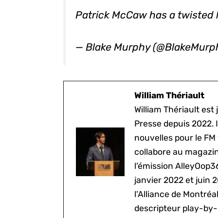
Patrick McCaw has a twisted le
— Blake Murphy (@BlakeMur
William Thériault
William Thériault est j
Presse depuis 2022. I
nouvelles pour le FM
collabore au magazine
l'émission AlleyOop3
janvier 2022 et juin 
l'Alliance de Montré
descripteur play-by-