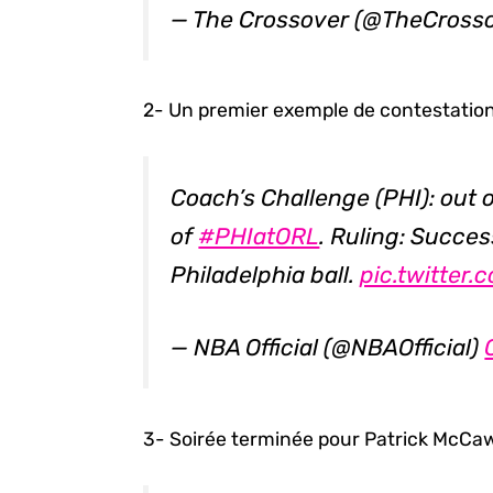
— The Crossover (@TheCross
2- Un premier exemple de contestation 
Coach’s Challenge (PHI): out 
of
#PHIatORL
. Ruling: Succes
Philadelphia ball.
pic.twitter
— NBA Official (@NBAOfficial)
3- Soirée terminée pour Patrick McCaw