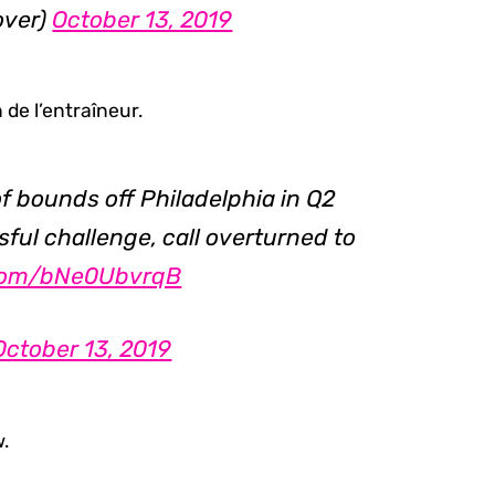
over)
October 13, 2019
de l’entraîneur.
of bounds off Philadelphia in Q2
sful challenge, call overturned to
.com/bNe0UbvrqB
October 13, 2019
.