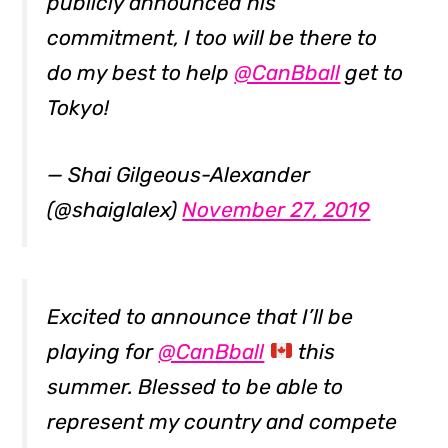
publicly announced his
commitment, I too will be there to
do my best to help
@CanBball
get to
Tokyo!
— Shai Gilgeous-Alexander
(@shaiglalex)
November 27, 2019
Excited to announce that I’ll be
playing for
@CanBball
this
summer. Blessed to be able to
represent my country and compete