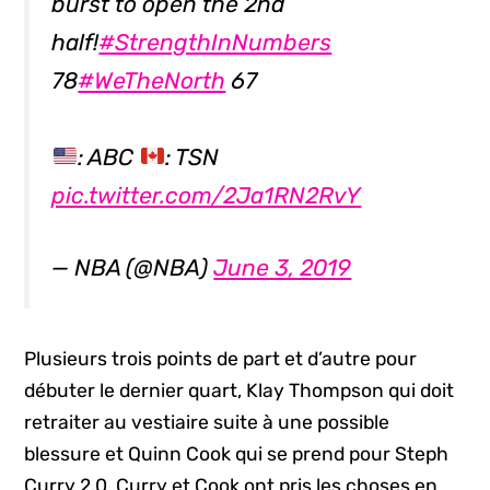
burst to open the 2nd
half!
#StrengthInNumbers
78
#WeTheNorth
67
: ABC
: TSN
pic.twitter.com/2Ja1RN2RvY
— NBA (@NBA)
June 3, 2019
Plusieurs trois points de part et d’autre pour
débuter le dernier quart, Klay Thompson qui doit
retraiter au vestiaire suite à une possible
blessure et Quinn Cook qui se prend pour Steph
Curry 2.0. Curry et Cook ont pris les choses en