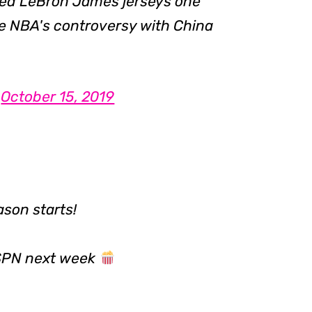
ned LeBron James jerseys one
e NBA's controversy with China
)
October 15, 2019
ason starts!
SPN next week