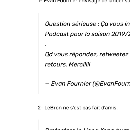
1- Evan Fournier envisage de lancer s
Question sérieuse : Ça vous in
Podcast pour la saison 2019/
.
Qd vous répondez, retweetez 
retours. Merciiiii
— Evan Fournier (@EvanFour
2- LeBron ne s’est pas fait d’amis.