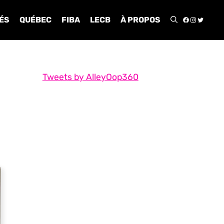
FACEBOO
INSTA
TWIT
ÉS
QUÉBEC
FIBA
LECB
À PROPOS
Tweets by AlleyOop360