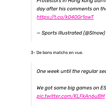
Protestors in Hong Kong bur
day after his comments on th
https://t.co/k040Gr1owT
— Sports Illustrated (@SInow
3- De bons matchs en vue.
One week until the regular se
We got some big games on E
pic.twitter.com/KLFkAn6uBM