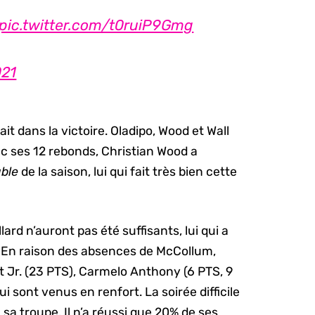
pic.twitter.com/t0ruiP9Gmg
021
ait dans la victoire. Oladipo, Wood et Wall
c ses 12 rebonds, Christian Wood a
ble
de la saison, lui qui fait très bien cette
lard n’auront pas été suffisants, lui qui a
à. En raison des absences de McCollum,
t Jr. (23 PTS), Carmelo Anthony (6 PTS, 9
 sont venus en renfort. La soirée difficile
 sa troupe. Il n’a réussi que 20% de ses