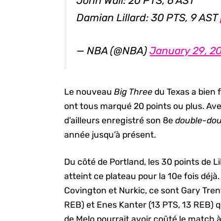
John Wall: 20 PTS, 6 AST
Damian Lillard: 30 PTS, 9 AST
— NBA (@NBA)
January 29, 2
Le nouveau
Big Three
du Texas a bien f
ont tous marqué 20 points ou plus. Ave
d’ailleurs enregistré son 8e
double-dou
année jusqu’à présent.
Du côté de Portland, les 30 points de Lil
atteint ce plateau pour la 10e fois déj
Covington et Nurkic, ce sont Gary Tren
REB) et Enes Kanter (13 PTS, 13 REB) qui
de Melo pourrait avoir coûté le match à