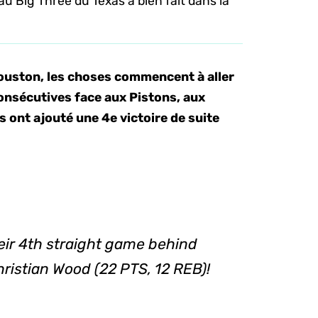
au Big Three du Texas a bien fait dans la
Houston, les choses commencent à aller
onsécutives face aux Pistons, aux
s ont ajouté une 4e victoire de suite
eir 4th straight game behind
hristian Wood (22 PTS, 12 REB)!