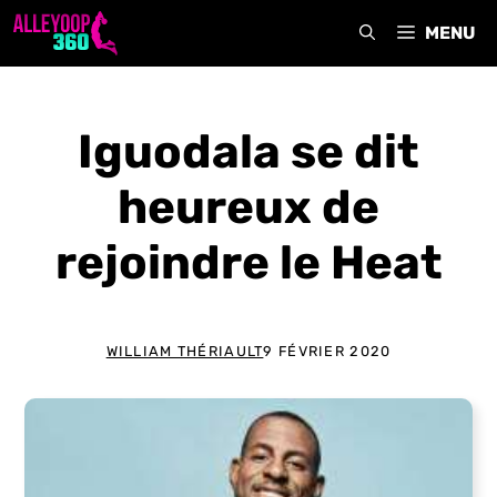
Aller
MENU
au
contenu
Iguodala se dit
heureux de
rejoindre le Heat
WILLIAM THÉRIAULT
9 FÉVRIER 2020