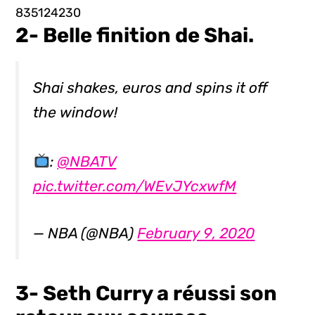
835124230
2- Belle finition de Shai.
Shai shakes, euros and spins it off
the window!
:
@NBATV
pic.twitter.com/WEvJYcxwfM
— NBA (@NBA)
February 9, 2020
3- Seth Curry a réussi son