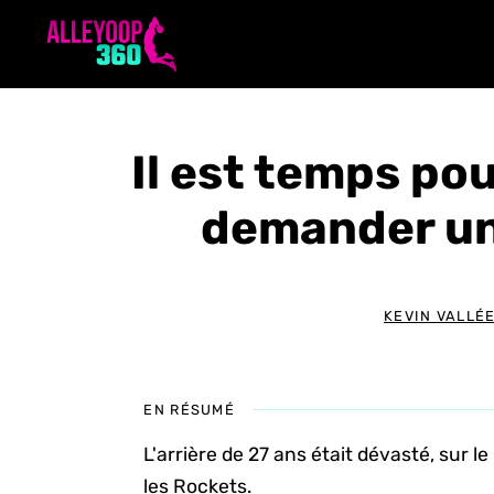
Aller
au
contenu
Il est temps po
demander un
KEVIN VALLÉ
EN RÉSUMÉ
L'arrière de 27 ans était dévasté, sur l
les Rockets.