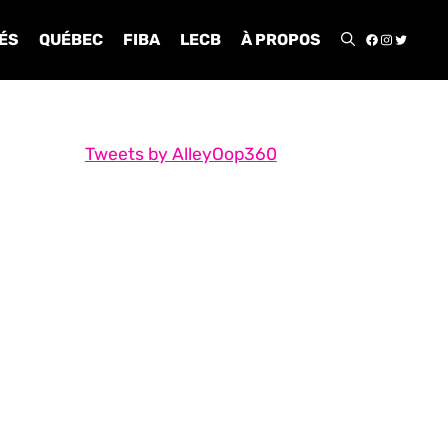
FACEBOO
INSTA
TWIT
ÉS
QUÉBEC
FIBA
LECB
À PROPOS
Tweets by AlleyOop360