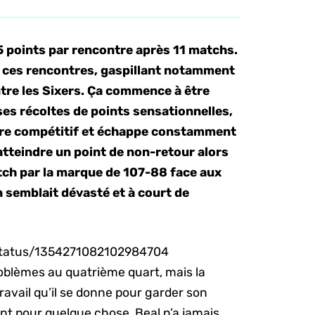
5 points par rencontre après 11 matchs.
e ces rencontres, gaspillant notamment
tre les Sixers. Ça commence à être
é ses récoltes de points sensationnelles,
tre compétitif et échappe constamment
atteindre un point de non-retour alors
tch par la marque de 107-88 face aux
n semblait dévasté et à court de
/status/1354271082102984704
roblèmes au quatrième quart, mais la
avail qu’il se donne pour garder son
nt pour quelque chose. Beal n’a jamais