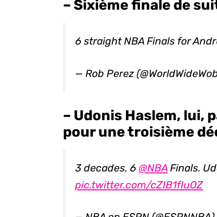
– Sixième finale de su
6 straight NBA Finals for Andr
— Rob Perez (@WorldWideWo
– Udonis Haslem, lui, p
pour une troisième dé
3 decades. 6
@NBA
Finals. U
pic.twitter.com/cZIB1fIuOZ
— NBA on ESPN (@ESPNNBA