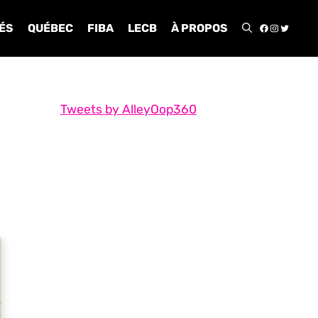
FACEBOO
INSTA
TWIT
ÉS
QUÉBEC
FIBA
LECB
À PROPOS
Tweets by AlleyOop360