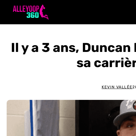
Aller
au
contenu
Il y a 3 ans, Dunca
sa carriè
KEVIN VALLÉE
2