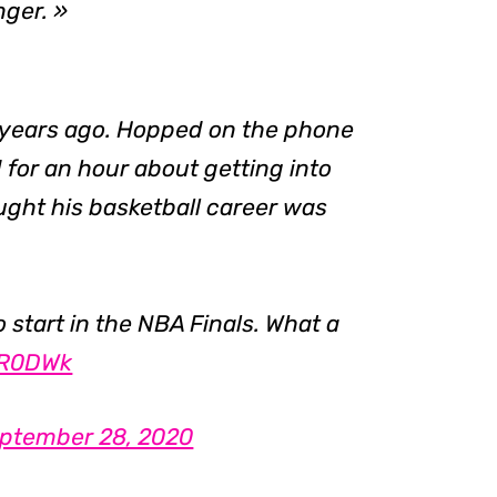
nger. »
 3 years ago. Hopped on the phone
 for an hour about getting into
ght his basketball career was
o start in the NBA Finals. What a
eR0DWk
ptember 28, 2020