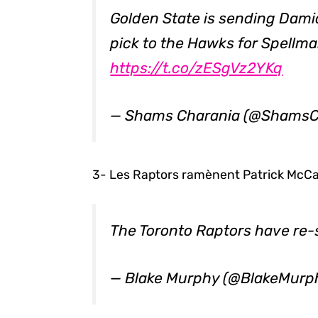
Golden State is sending Dam
pick to the Hawks for Spellma
https://t.co/zESgVz2YKq
— Shams Charania (@ShamsC
3- Les Raptors ramènent Patrick McC
The Toronto Raptors have re-
— Blake Murphy (@BlakeMur