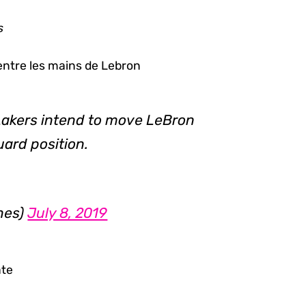
s
 entre les mains de Lebron
Lakers intend to move LeBron
uard position.
nes)
July 8, 2019
ate