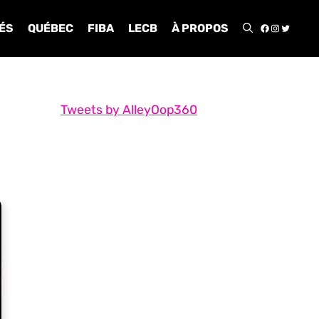
FACEBOO
INSTA
TWIT
ÉS
QUÉBEC
FIBA
LECB
À PROPOS
Tweets by AlleyOop360