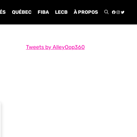
FACEBOO
INSTA
TWIT
ÉS
QUÉBEC
FIBA
LECB
À PROPOS
Tweets by AlleyOop360