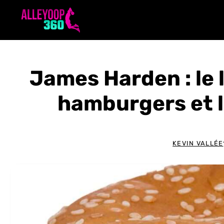
Aller
au
contenu
James Harden : le l
hamburgers et l
KEVIN VALLÉE