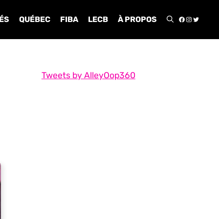
FACEBOO
INSTA
TWIT
ÉS
QUÉBEC
FIBA
LECB
À PROPOS
Tweets by AlleyOop360