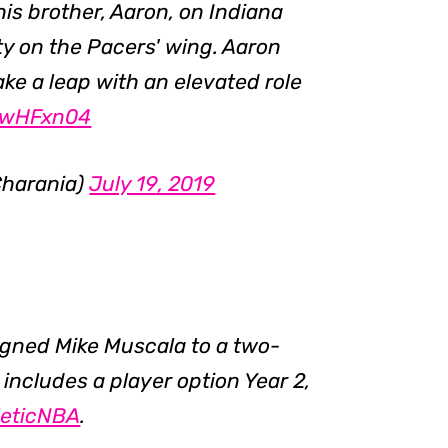
 his brother, Aaron, on Indiana
y on the Pacers' wing. Aaron
ake a leap with an elevated role
6ZwHFxn04
harania)
July 19, 2019
gned Mike Muscala to a two-
 includes a player option Year 2,
eticNBA
.