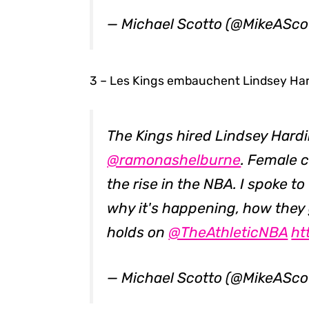
— Michael Scotto (@MikeASco
3 – Les Kings embauchent Lindsey Ha
The Kings hired Lindsey Hardi
@ramonashelburne
. Female 
the rise in the NBA. I spoke 
why it's happening, how they 
holds on
@TheAthleticNBA
ht
— Michael Scotto (@MikeASco