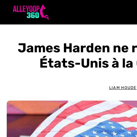
Aller
au
contenu
James Harden ne r
États-Unis à l
LIAM HOUDE