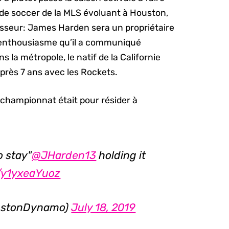
e de soccer de la MLS évoluant à Houston,
isseur: James Harden sera un propriétaire
d’enthousiasme qu’il a communiqué
s la métropole, le natif de la Californie
près 7 ans avec les Rockets.
n championnat était pour résider à
o stay"
@JHarden13
holding it
o/y1yxeaYuoz
ustonDynamo)
July 18, 2019