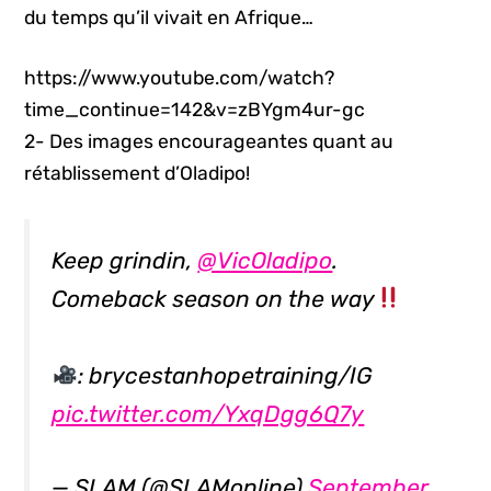
du temps qu’il vivait en Afrique…
https://www.youtube.com/watch?
time_continue=142&v=zBYgm4ur-gc
2- Des images encourageantes quant au
rétablissement d’Oladipo!
Keep grindin,
@VicOladipo
.
Comeback season on the way
: brycestanhopetraining/IG
pic.twitter.com/YxqDgg6Q7y
— SLAM (@SLAMonline)
September