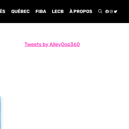
FACEBOO
INSTA
TWIT
ÉS
QUÉBEC
FIBA
LECB
À PROPOS
Tweets by AlleyOop360