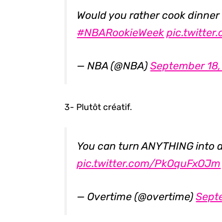
Would you rather cook dinner
#NBARookieWeek
pic.twitte
— NBA (@NBA)
September 18,
3- Plutôt créatif.
You can turn ANYTHING into a 
pic.twitter.com/PkOquFxOJm
— Overtime (@overtime)
Sept