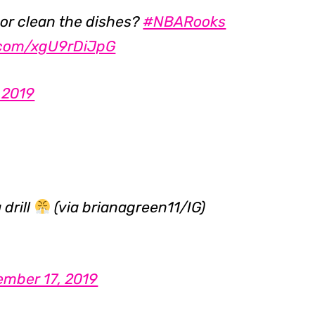
 or clean the dishes?
#NBARooks
r.com/xgU9rDiJpG
 2019
drill
(via brianagreen11/IG)
ember 17, 2019