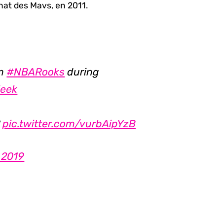
at des Mavs, en 2011.
om
#NBARooks
during
eek
?
pic.twitter.com/vurbAipYzB
 2019