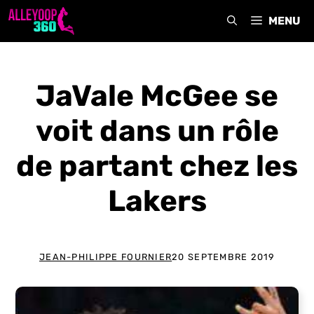
Aller
MENU
au
contenu
JaVale McGee se
voit dans un rôle
de partant chez les
Lakers
JEAN-PHILIPPE FOURNIER
20 SEPTEMBRE 2019