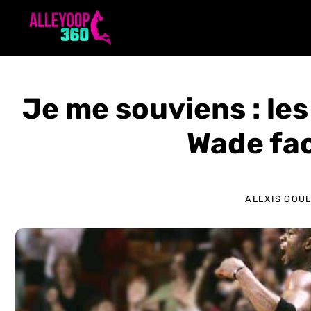
Aller
au
contenu
Je me souviens : le
Wade fa
ALEXIS GOU