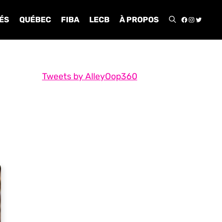
FACEBOO
INSTA
TWIT
ÉS
QUÉBEC
FIBA
LECB
À PROPOS
Tweets by AlleyOop360