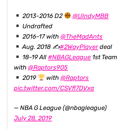
2013-2016 D2
@UIndyMBB
Undrafted
2016-17 with
@TheMadAnts
Aug. 2018 ✍
#2WayPlayer
deal
18-19 All
#NBAGLeague
1st Team
with
@Raptors905
2019
with
@Raptors
pic.twitter.com/CSVfl7DVxa
— NBA G League (@nbagleague)
July 28, 2019