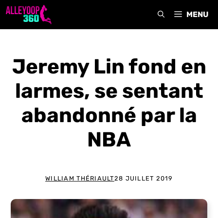
Aller
MENU
au
contenu
Jeremy Lin fond en
larmes, se sentant
abandonné par la
NBA
WILLIAM THÉRIAULT
28 JUILLET 2019