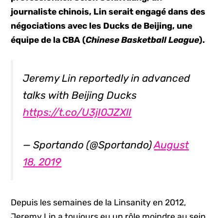
journaliste chinois, Lin serait engagé dans des
négociations avec les Ducks de Beijing, une
équipe de la CBA (
Chinese Basketball League
).
Jeremy Lin reportedly in advanced
talks with Beijing Ducks
https://t.co/U3jI0JZXlI
— Sportando (@Sportando)
August
18, 2019
Depuis les semaines de la Linsanity en 2012,
Jeremy Lin a toujours eu un rôle moindre au sein