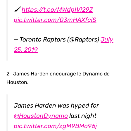
🖌
https://t.co/MWdpIVi29Z
pic.twitter.com/03mHAXfcjS
— Toronto Raptors (@Raptors)
July
25, 2019
2- James Harden encourage le Dynamo de
Houston.
James Harden was hyped for
@HoustonDynamo
last night
pic.twitter.com/zgM9BMo96j