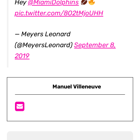
Hey
@MiamiDolphins
pic.twitter.com/8O2tMjoUHH
— Meyers Leonard
(@MeyersLeonard)
September 8,
2019
Manuel Villeneuve