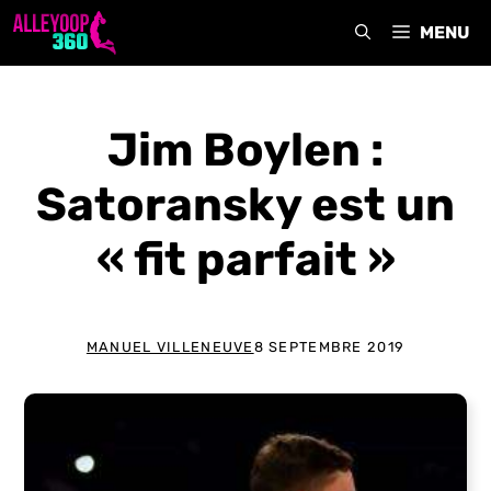
Aller
MENU
au
contenu
Jim Boylen :
Satoransky est un
« fit parfait »
MANUEL VILLENEUVE
8 SEPTEMBRE 2019