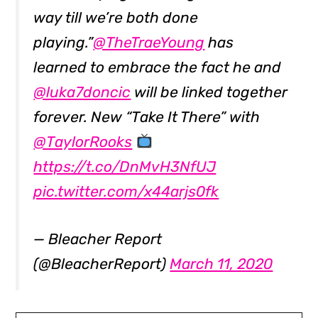
way till we’re both done
playing.”
@TheTraeYoung
has
learned to embrace the fact he and
@luka7doncic
will be linked together
forever. New “Take It There” with
@TaylorRooks
https://t.co/DnMvH3NfUJ
pic.twitter.com/x44arjs0fk
— Bleacher Report
(@BleacherReport)
March 11, 2020