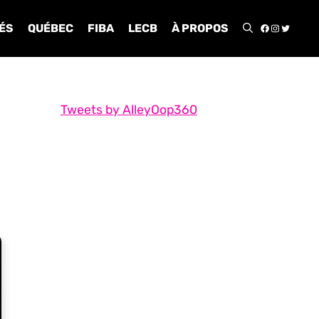
FACEBOO
INSTA
TWIT
ÉS
QUÉBEC
FIBA
LECB
À PROPOS
Tweets by AlleyOop360