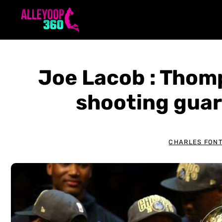
Aller
au
contenu
Joe Lacob : Thomp
shooting guar
CHARLES FONT