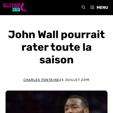
Aller
MENU
au
contenu
John Wall pourrait
rater toute la
saison
CHARLES FONTAINE
23 JUILLET 2019