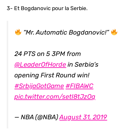
3- Et Bogdanovic pour la Serbie.
“Mr. Automatic Bogdanovic!”
24 PTS on 5 3PM from
@LeaderOfHorde
in Serbia’s
opening First Round win!
#SrbijaGotGame
#FIBAWC
pic.twitter.com/setI8tJzOq
— NBA (@NBA)
August 31, 2019