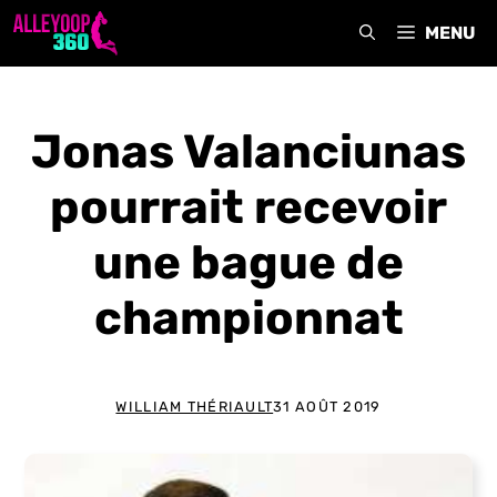
Aller
MENU
au
contenu
Jonas Valanciunas
pourrait recevoir
une bague de
championnat
WILLIAM THÉRIAULT
31 AOÛT 2019