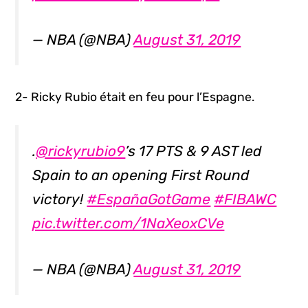
— NBA (@NBA)
August 31, 2019
2- Ricky Rubio était en feu pour l’Espagne.
.
@rickyrubio9
’s 17 PTS & 9 AST led
Spain to an opening First Round
victory!
#EspañaGotGame
#FIBAWC
pic.twitter.com/1NaXeoxCVe
— NBA (@NBA)
August 31, 2019