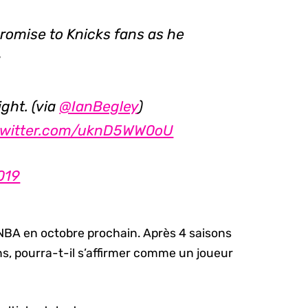
romise to Knicks fans as he
:
ight. (via
@IanBegley
)
.twitter.com/uknD5WW0oU
019
NBA en octobre prochain. Après 4 saisons
ns, pourra-t-il s’affirmer comme un joueur