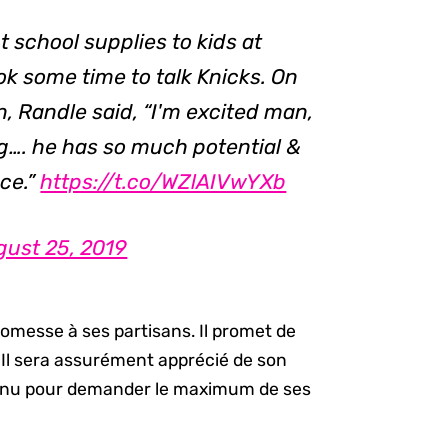
t school supplies to kids at
ok some time to talk Knicks. On
n, Randle said, “I'm excited man,
ng…. he has so much potential &
ace.”
https://t.co/WZlAIVwYXb
gust 25, 2019
promesse à ses partisans. Il promet de
Il sera assurément apprécié de son
connu pour demander le maximum de ses