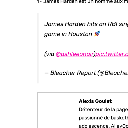
1- James Harden est un homme aux mul
James Harden hits an RBI sing
game in Houston
(via
@ashleeonair
)
pic.twitte
— Bleacher Report (@Bleache
Alexis Goulet
Détenteur de la page
passionné de basketb
adolescence. AlleyOo