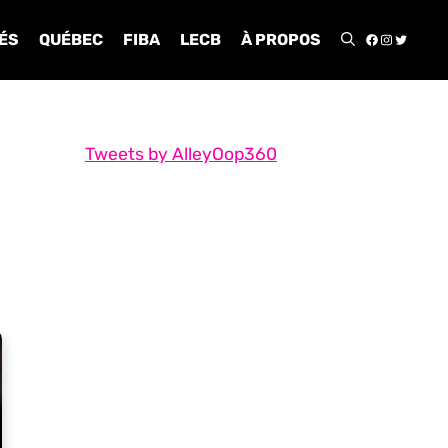
FACEBOO
INSTA
TWIT
ÉS
QUÉBEC
FIBA
LECB
À PROPOS
Tweets by AlleyOop360