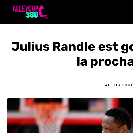
Aller
au
contenu
Julius Randle est g
la proch
ALEXIS GOU