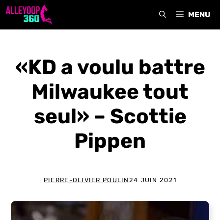
Aller
MENU
au
contenu
«KD a voulu battre
Milwaukee tout
seul» – Scottie
Pippen
PIERRE-OLIVIER POULIN
24 JUIN 2021