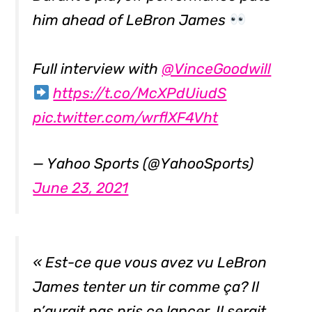
him ahead of LeBron James
Full interview with
@VinceGoodwill
https://t.co/McXPdUiudS
pic.twitter.com/wrflXF4Vht
— Yahoo Sports (@YahooSports)
June 23, 2021
« Est-ce que vous avez vu LeBron
James tenter un tir comme ça? Il
n’aurait pas pris ce lancer. Il serait