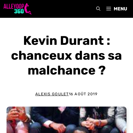
Aller
MENU
au
contenu
Kevin Durant :
chanceux dans sa
malchance ?
ALEXIS GOULET
16 AOÛT 2019