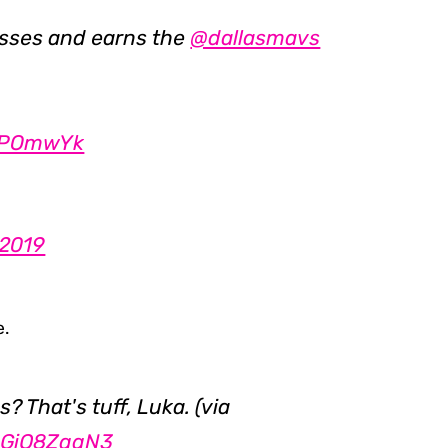
osses and earns the
@dallasmavs
TQPOmwYk
 2019
e.
? That's tuff, Luka. (via
/3GiQ8ZqgN3