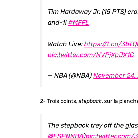
Tim Hardaway Jr. (15 PTS) cr
and-1!
#MFFL
Watch Live:
https://t.co/3b
pic.twitter.com/NVPjXpJX1C
— NBA (@NBA)
November 24,
2- Trois points,
stepback
, sur la planch
The stepback trey off the glass
@ESPNNBA
)
pic.twitter.com