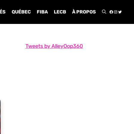
FACEBOO
INSTA
TWIT
ÉS
QUÉBEC
FIBA
LECB
À PROPOS
Tweets by AlleyOop360