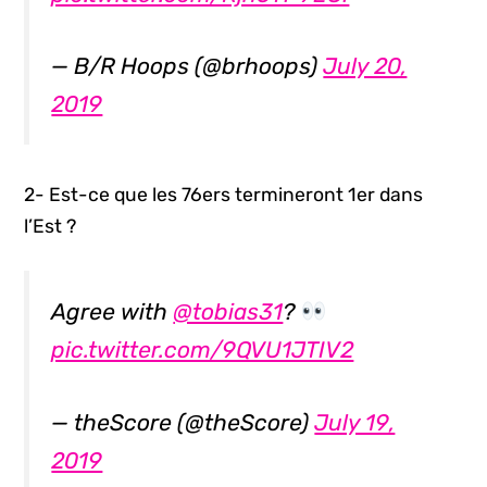
— B/R Hoops (@brhoops)
July 20,
2019
2- Est-ce que les 76ers termineront 1er dans
l’Est ?
Agree with
@tobias31
?
pic.twitter.com/9QVU1JTIV2
— theScore (@theScore)
July 19,
2019