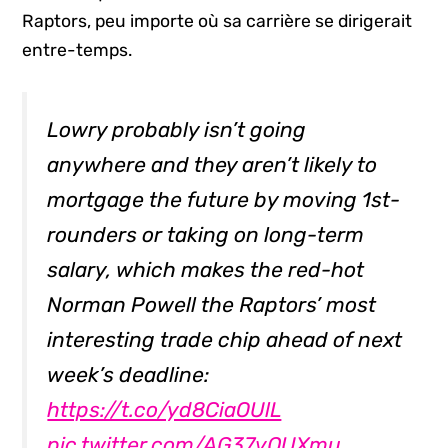
Raptors, peu importe où sa carrière se dirigerait
entre-temps.
Lowry probably isn’t going
anywhere and they aren’t likely to
mortgage the future by moving 1st-
rounders or taking on long-term
salary, which makes the red-hot
Norman Powell the Raptors’ most
interesting trade chip ahead of next
week’s deadline:
https://t.co/yd8CiaOUlL
pic.twitter.com/AG37vQUXmu