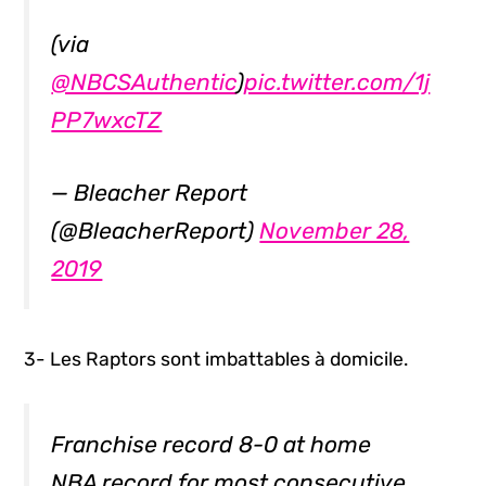
(via
@NBCSAuthentic
)
pic.twitter.com/1j
PP7wxcTZ
— Bleacher Report
(@BleacherReport)
November 28,
2019
3- Les Raptors sont imbattables à domicile.
Franchise record 8-0 at home
NBA record for most consecutive