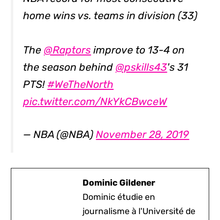
home wins vs. teams in division (33)
The
@Raptors
improve to 13-4 on
the season behind
@pskills43
's 31
PTS!
#WeTheNorth
pic.twitter.com/NkYkCBwceW
— NBA (@NBA)
November 28, 2019
Dominic Gildener
Dominic étudie en
journalisme à l'Université de