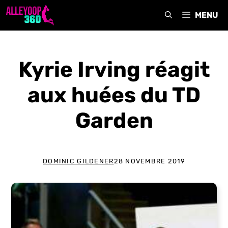
Aller
MENU
au
contenu
Kyrie Irving réagit
aux huées du TD
Garden
DOMINIC GILDENER
28 NOVEMBRE 2019