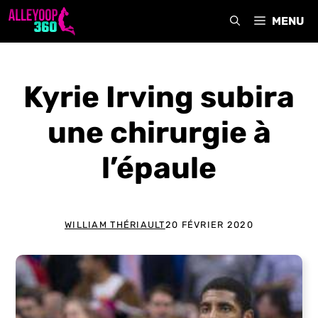
Aller
MENU
au
contenu
Kyrie Irving subira
une chirurgie à
l’épaule
WILLIAM THÉRIAULT
20 FÉVRIER 2020