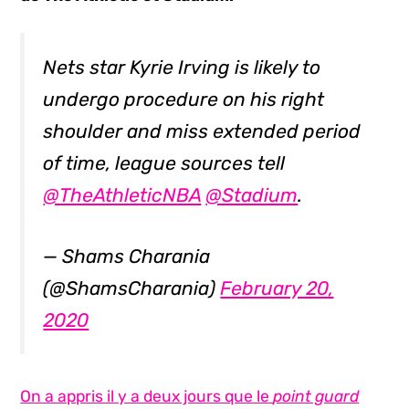
Nets star Kyrie Irving is likely to
undergo procedure on his right
shoulder and miss extended period
of time, league sources tell
@TheAthleticNBA
@Stadium
.
— Shams Charania
(@ShamsCharania)
February 20,
2020
On a appris il y a deux jours que le
point guard