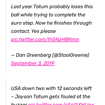
Last year Tatum probably loses this
ball while trying to complete the
euro step. Now he finishes through
contact. Yes please
pic.twitter.com/Ih5NzHBNmn
— Dan Greenberg (@StoolGreenie)
September 3, 2019
USA down two with 12 seconds left
– Jayson Tatum gets fouled at the
buzzer
pic.twitter.com/cScGiXWUpx