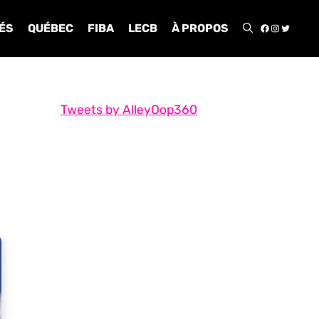
FACEBOO
INSTA
TWIT
ÉS
QUÉBEC
FIBA
LECB
À PROPOS
Tweets by AlleyOop360