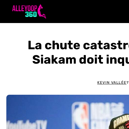
Aller
au
contenu
La chute catast
Siakam doit inq
KEVIN VALLÉE
1