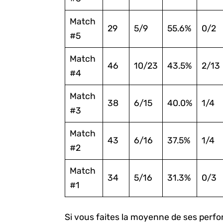
Match
29
5/9
55.6%
0/2
#5
Match
46
10/23
43.5%
2/13
#4
Match
38
6/15
40.0%
1/4
#3
Match
43
6/16
37.5%
1/4
#2
Match
34
5/16
31.3%
0/3
#1
Si vous faites la moyenne de ses perf