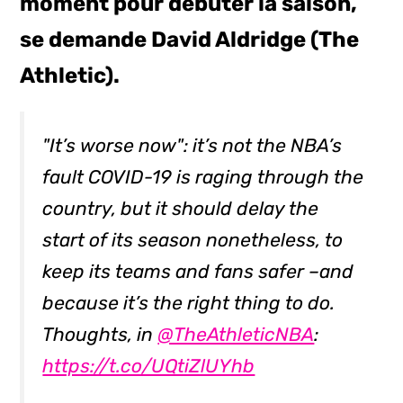
moment pour débuter la saison,
se demande David Aldridge (The
Athletic).
"It’s worse now": it’s not the NBA’s
fault COVID-19 is raging through the
country, but it should delay the
start of its season nonetheless, to
keep its teams and fans safer –and
because it’s the right thing to do.
Thoughts, in
@TheAthleticNBA
:
https://t.co/UQtiZlUYhb