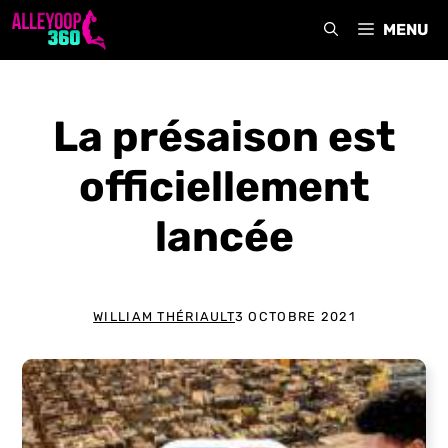
Aller
MENU
au
contenu
La présaison est
officiellement
lancée
WILLIAM THÉRIAULT
3 OCTOBRE 2021