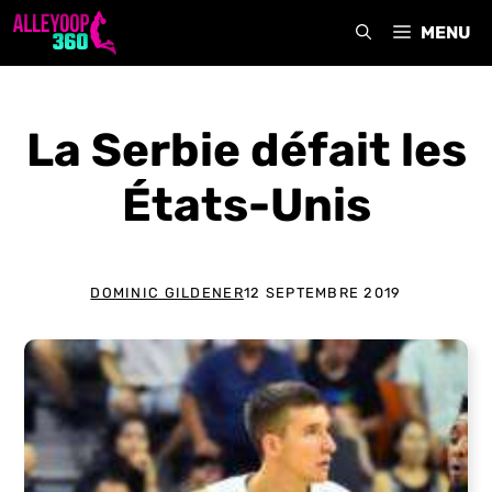
Aller
MENU
au
contenu
La Serbie défait les
États-Unis
DOMINIC GILDENER
12 SEPTEMBRE 2019