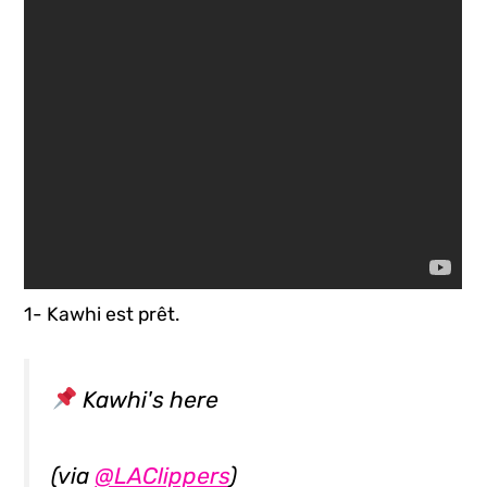
1- Kawhi est prêt.
Kawhi's here
(via
@LAClippers
)