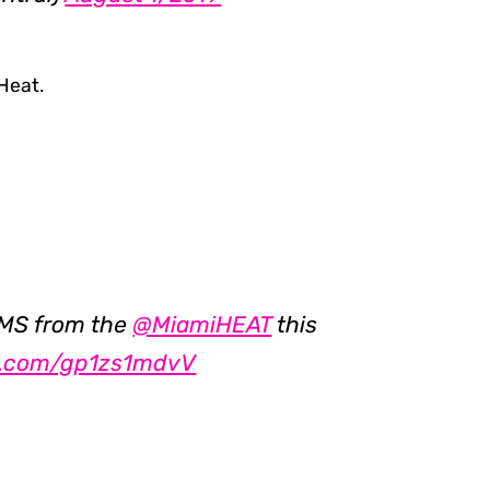
Heat.
MS from the
@MiamiHEAT
this
er.com/gp1zs1mdvV