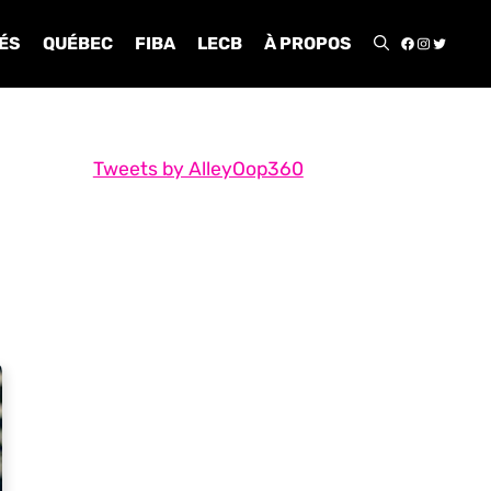
FACEBOO
INSTA
TWIT
ÉS
QUÉBEC
FIBA
LECB
À PROPOS
Tweets by AlleyOop360