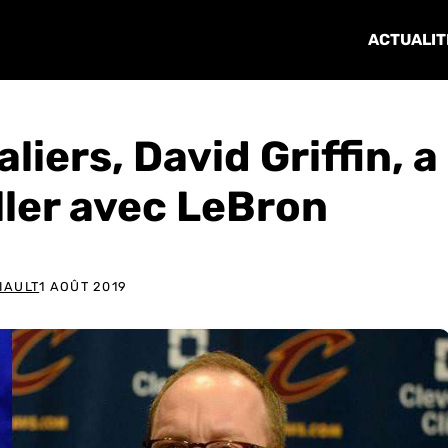
ACTUALIT
liers, David Griffin, a
ller avec LeBron
IAULT
1 AOÛT 2019