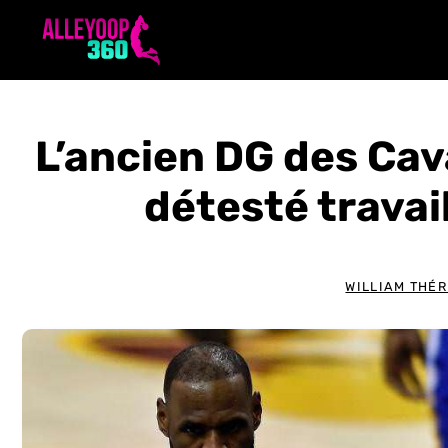
Aller
au
contenu
L’ancien DG des Cava
détesté travai
WILLIAM THÉR