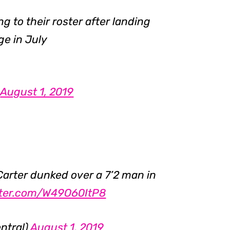
g to their roster after landing
e in July
)
August 1, 2019
Carter dunked over a 7’2 man in
itter.com/W49O60ItP8
ntral)
August 1, 2019