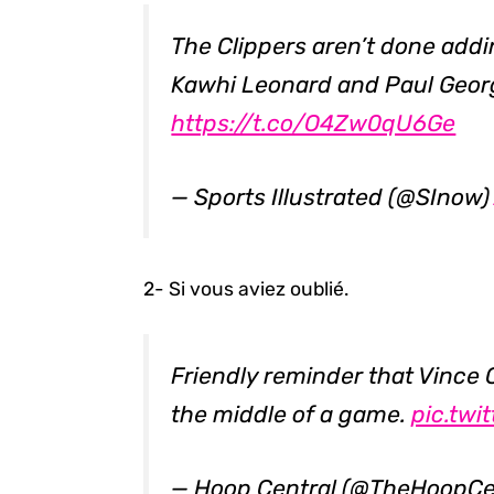
The Clippers aren’t done addin
Kawhi Leonard and Paul Georg
https://t.co/O4Zw0qU6Ge
— Sports Illustrated (@SInow
2- Si vous aviez oublié.
Friendly reminder that Vince 
the middle of a game.
pic.tw
— Hoop Central (@TheHoopCe